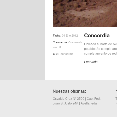
Concordia
04 Ene 2012
Fecha:
Comments
Comentario:
Ubicada al norte de Ave
are off
potable: Se completaron
completamiento de rede
concordia
Tags:
Leer más
Nuestras oficinas:
Osvaldo Cruz Nº 2500 | Cap. Fed.
T
Juan B. Justo s/Nº | Avellaneda