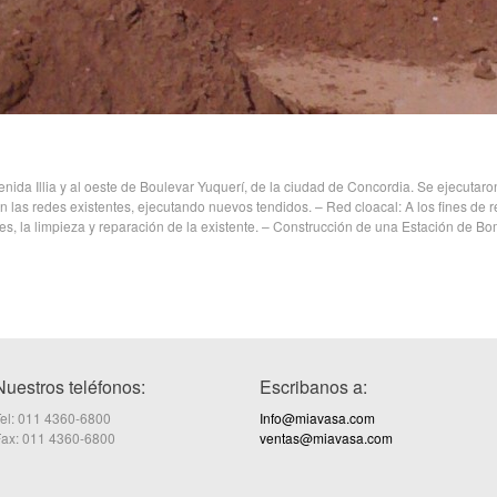
nida Illia y al oeste de Boulevar Yuquerí, de la ciudad de Concordia. Se ejecutaro
 las redes existentes, ejecutando nuevos tendidos. – Red cloacal: A los fines de re
s, la limpieza y reparación de la existente. – Construcción de una Estación de B
Nuestros teléfonos:
Escribanos a:
el: 011 4360-6800
Info@miavasa.com
Fax: 011 4360-6800
ventas@miavasa.com