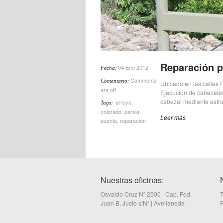
Reparación p
04 Ene 2012
Fecha:
Comments
Comentario:
Ubicado en las calles F
are off
Ejecución de cabezales
cabezal mediante estru
arroyo
,
Tags:
colorado
,
parela
,
Leer más
puente
,
reparacion
Nuestras oficinas:
Osvaldo Cruz Nº 2500 | Cap. Fed.
T
Juan B. Justo s/Nº | Avellaneda