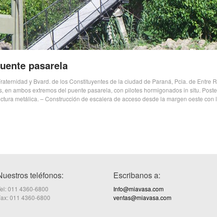
uente pasarela
raternidad y Bvard. de los Constituyentes de la ciudad de Paraná, Pcia. de Entre Ri
, en ambos extremos del puente pasarela, con pilotes hormigonados in situ. Poster
ctura metálica. – Construcción de escalera de acceso desde la margen oeste con 
Nuestros teléfonos:
Escribanos a:
el: 011 4360-6800
Info@miavasa.com
Fax: 011 4360-6800
ventas@miavasa.com